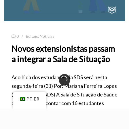
0
Editais
,
Notícias
Novos extensionistas passam
a integrar a Sala de Situação
Acolhida dos estudantes da SDS será nesta
segunda-feira (31) Por: Mariana Ferreira Lopes
(Comunicação SDS) A Sala de Situação de Saúde
PT_BR
da UnB passa a contar com 16 estudantes
selecionados para as atividades de extensão
(Edital 01/2022) nesse novo semestre letivo.
Os novos extensionistas, graduandos de