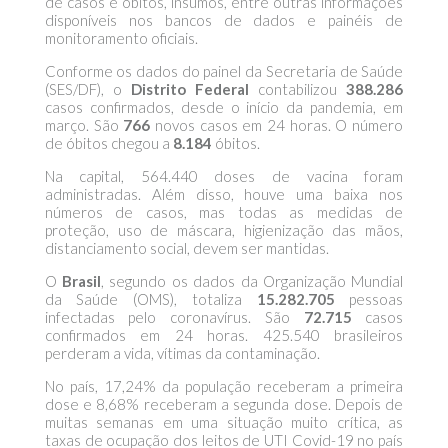
de casos e óbitos, insumos, entre outras informações
disponíveis nos bancos de dados e painéis de
monitoramento oficiais.
Conforme os dados do painel da Secretaria de Saúde
(SES/DF), o
Distrito Federal
contabilizou
388.286
casos confirmados, desde o início da pandemia, em
março. São
766
novos casos em 24 horas. O número
de óbitos chegou a
8.184
óbitos.
Na capital, 564.440 doses de vacina foram
administradas. Além disso, houve uma baixa nos
números de casos, mas todas as medidas de
proteção, uso de máscara, higienização das mãos,
distanciamento social, devem ser mantidas.
O
Brasil
, segundo os dados da Organização Mundial
da Saúde (OMS), totaliza
15.282.705
pessoas
infectadas pelo coronavírus. São
72.715
casos
confirmados em 24 horas. 425.540 brasileiros
perderam a vida, vítimas da contaminação.
No país, 17,24% da população receberam a primeira
dose e 8,68% receberam a segunda dose. Depois de
muitas semanas em uma situação muito crítica, as
taxas de ocupação dos leitos de UTI Covid-19 no país