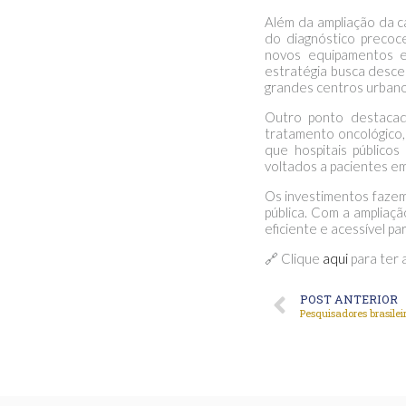
Além da ampliação da c
do diagnóstico precoc
novos equipamentos e
estratégia busca desce
grandes centros urbano
Outro ponto destacad
tratamento oncológico,
que hospitais públicos
voltados a pacientes e
Os investimentos fazem 
pública. Com a ampliaç
eficiente e acessível p
🔗 Clique
aqui
para ter 
POST ANTERIOR