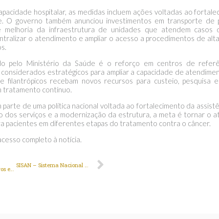
apacidade hospitalar, as medidas incluem ações voltadas ao fortal
e. O governo também anunciou investimentos em transporte de p
 melhoria da infraestrutura de unidades que atendem casos 
ntralizar o atendimento e ampliar o acesso a procedimentos de alt
s.
o pelo Ministério da Saúde é o reforço em centros de referên
 considerados estratégicos para ampliar a capacidade de atendiment
 e filantrópicos recebam novos recursos para custeio, pesquisa 
m tratamento contínuo.
parte de uma política nacional voltada ao fortalecimento da assist
ão dos serviços e a modernização da estrutura, a meta é tornar o a
ara pacientes em diferentes etapas do tratamento contra o câncer.
acesso completo à notícia.
SISAN – Sistema Nacional de Segurança Alimentar e Nutricional
Pesquisadores brasileiros exploram nova abordagem contra o Parkinson