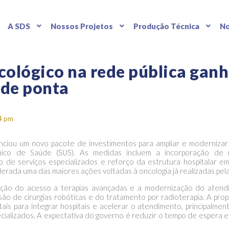
A SDS
Nossos Projetos
Produção Técnica
No
ológico na rede pública ganh
de ponta
4 pm
nciou um novo pacote de investimentos para ampliar e modernizar
nico de Saúde (SUS). As medidas incluem a incorporação de 
 de serviços especializados e reforço da estrutura hospitalar e
siderada uma das maiores ações voltadas à oncologia já realizadas pela 
ação do acesso a terapias avançadas e a modernização do atend
ão de cirurgias robóticas e do tratamento por radioterapia. A pr
itais para integrar hospitais e acelerar o atendimento, principalme
cializados. A expectativa do governo é reduzir o tempo de espera en