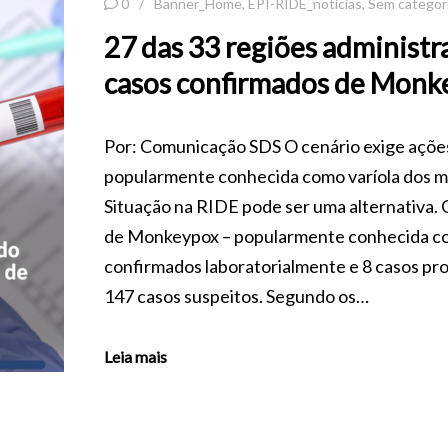
0
Banner_Home
,
EPI-RIDE_notícias
,
Sem categor
27 das 33 regiões administ
casos confirmados de Monk
Por: Comunicação SDS O cenário exige ações
popularmente conhecida como varíola dos m
Situação na RIDE pode ser uma alternativa. 
de Monkeypox – popularmente conhecida com
confirmados laboratorialmente e 8 casos pr
147 casos suspeitos. Segundo os…
Leia mais