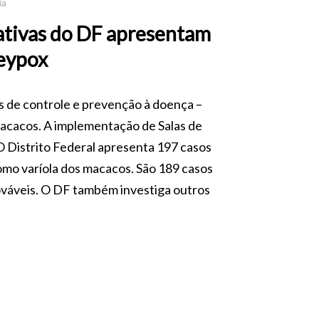
ia
rativas do DF apresentam
eypox
 de controle e prevenção à doença –
acacos. A implementação de Salas de
O Distrito Federal apresenta 197 casos
o varíola dos macacos. São 189 casos
ováveis. O DF também investiga outros