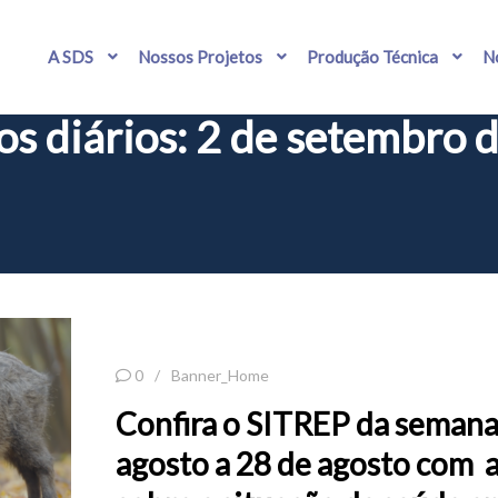
A SDS
Nossos Projetos
Produção Técnica
No
os diários:
2 de setembro 
0
Banner_Home
Confira o SITREP da semana
agosto a 28 de agosto com 