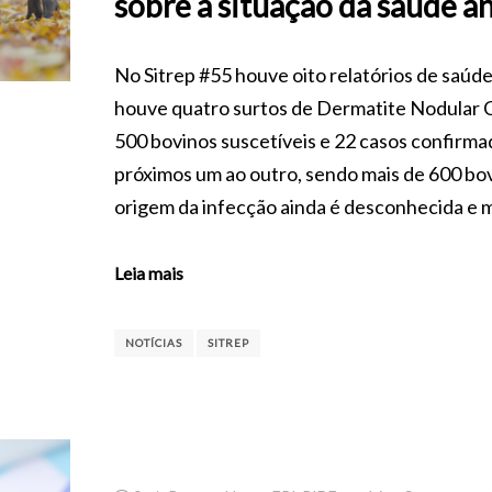
sobre a situação da saúde 
No Sitrep #55 houve oito relatórios de saú
houve quatro surtos de Dermatite Nodular C
500 bovinos suscetíveis e 22 casos confirma
próximos um ao outro, sendo mais de 600 bovi
origem da infecção ainda é desconhecida e 
Leia mais
NOTÍCIAS
SITREP