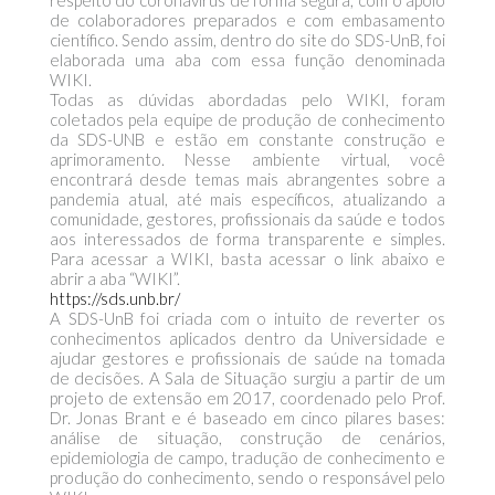
respeito do coronavírus de forma segura, com o apoio
de colaboradores preparados e com embasamento
científico. Sendo assim, dentro do site do SDS-UnB, foi
elaborada uma aba com essa função denominada
WIKI.
Todas as dúvidas abordadas pelo WIKI, foram
coletados pela equipe de produção de conhecimento
da SDS-UNB e estão em constante construção e
aprimoramento. Nesse ambiente virtual, você
encontrará desde temas mais abrangentes sobre a
pandemia atual, até mais específicos, atualizando a
comunidade, gestores, profissionais da saúde e todos
aos interessados de forma transparente e simples.
Para acessar a WIKI, basta acessar o link abaixo e
abrir a aba “WIKI”.
https://sds.unb.br/
A SDS-UnB foi criada com o intuito de reverter os
conhecimentos aplicados dentro da Universidade e
ajudar gestores e profissionais de saúde na tomada
de decisões. A Sala de Situação surgiu a partir de um
projeto de extensão em 2017, coordenado pelo Prof.
Dr. Jonas Brant e é baseado em cinco pilares bases:
análise de situação, construção de cenários,
epidemiologia de campo, tradução de conhecimento e
produção do conhecimento, sendo o responsável pelo