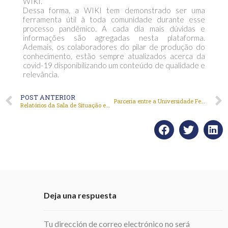
WIKI.
Dessa forma, a WIKI tem demonstrado ser uma
ferramenta útil à toda comunidade durante esse
processo pandêmico. A cada dia mais dúvidas e
informações são agregadas nesta plataforma.
Ademais, os colaboradores do pilar de produção do
conhecimento, estão sempre atualizados acerca da
covid-19 disponibilizando um conteúdo de qualidade e
relevância.
POST ANTERIOR
Parceria entre a Universidade Federal do Tocantins (UFT) e a Universidade de Brasília (UnB) fortalece Rede de Saúde nos estados de Tocantins, Pará e Maranhão
Relatórios da Sala de Situação em Saúde da UnB auxiliam gestores locais na tomadas de decisões durante a pandemia
Deja una respuesta
Tu dirección de correo electrónico no será