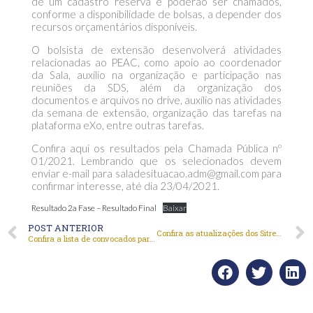
de um cadastro reserva e poderão ser chamados,
conforme a disponibilidade de bolsas, a depender dos
recursos orçamentários disponíveis.
O bolsista de extensão desenvolverá atividades
relacionadas ao PEAC, como apoio ao coordenador
da Sala, auxílio na organização e participação nas
reuniões da SDS, além da organização dos
documentos e arquivos no drive, auxílio nas atividades
da semana de extensão, organização das tarefas na
plataforma eXo, entre outras tarefas.
Confira aqui os resultados pela Chamada Pública nº
01/2021. Lembrando que os selecionados devem
enviar e-mail para saladesituacao.adm@gmail.com para
confirmar interesse, até dia 23/04/2021.
Resultado 2a Fase – Resultado Final
Baixar
POST ANTERIOR
Confira as atualizações dos Sitreps até 20 e 21 de abril
Confira a lista de convocados para a 2ª fase do processo seletivo PEAC – SDS/UnB