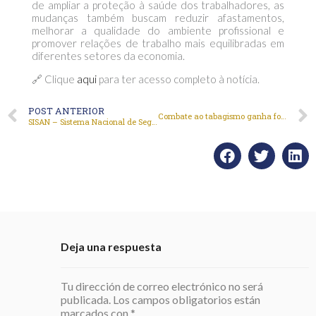
de ampliar a proteção à saúde dos trabalhadores, as
mudanças também buscam reduzir afastamentos,
melhorar a qualidade do ambiente profissional e
promover relações de trabalho mais equilibradas em
diferentes setores da economia.
🔗 Clique
aqui
para ter acesso completo à notícia.
POST ANTERIOR
Combate ao tabagismo ganha força com aumento na procura por tratamento
SISAN – Sistema Nacional de Segurança Alimentar e Nutricional
Deja una respuesta
Tu dirección de correo electrónico no será
publicada.
Los campos obligatorios están
marcados con
*