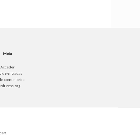
Meta
Acceder
d de entradas
de comentarios
rdPress.org
can
.