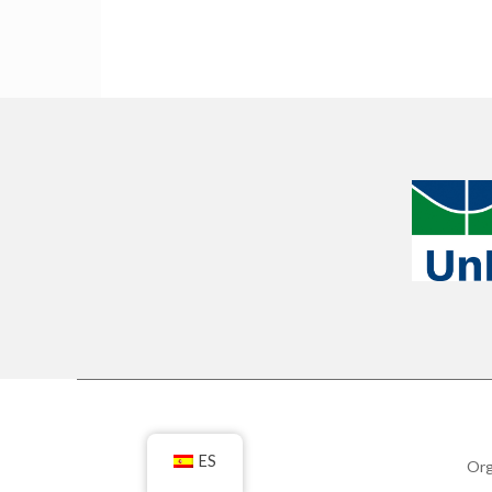
ES
Org