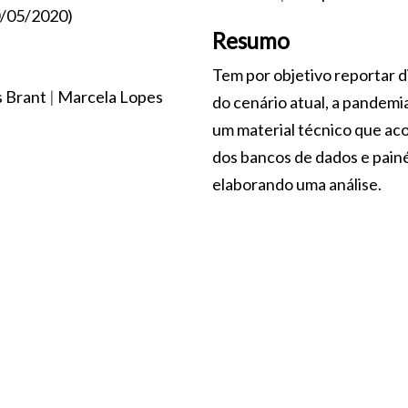
20/05/2020)
Resumo
Tem por objetivo reportar d
s Brant
|
Marcela Lopes
do cenário atual, a pandemi
um material técnico que ac
dos bancos de dados e painé
elaborando uma análise.