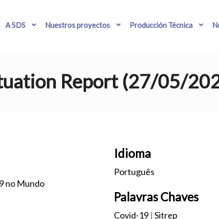
A SDS
Nuestros proyectos
Producción Técnica
No
tuation Report (27/05/20
Idioma
Português
19 no Mundo
Palavras Chaves
Covid-19
|
Sitrep